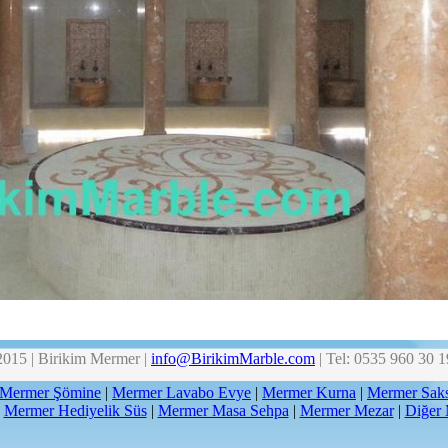
5 | Birikim Mermer |
info@BirikimMarble.com
| Tel: 0535 960 30 1
Mermer Şömine
|
Mermer Lavabo Evye
|
Mermer Kurna
|
Mermer Saks
|
Mermer Hediyelik Süs
|
Mermer Masa Sehpa
|
Mermer Mezar
|
Diğer 