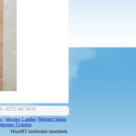
9 - 0272 341 54 91
ı
|
Mermer Lamba
|
Mermer Sütun
Mermer Ürünleri
HisarBT tarafından tasarlandı.