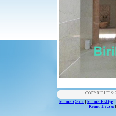
COPYRIGHT © 201
Mermer Çeşme
|
Mermer Fıskiye
|
Kemer Trabzan