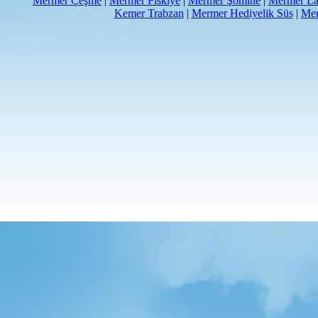
Mermer Çeşme
|
Mermer Fıskiye
|
Mermer Şömine
|
Mermer La
Kemer Trabzan
|
Mermer Hediyelik Süs
|
Mer