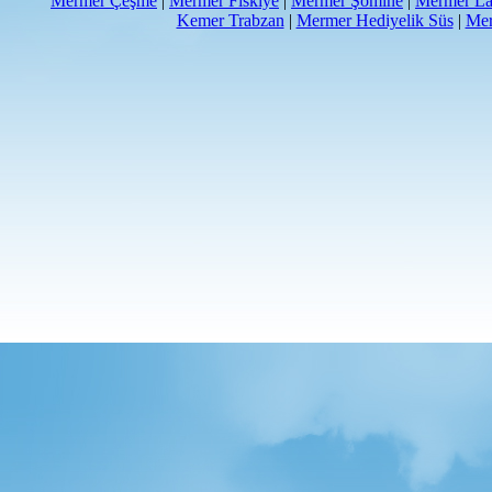
Mermer Çeşme
|
Mermer Fıskiye
|
Mermer Şömine
|
Mermer La
Kemer Trabzan
|
Mermer Hediyelik Süs
|
Mer