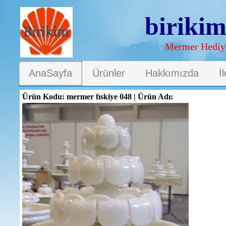
biriki
Mermer Hediye
AnaSayfa
Ürünler
Hakkımızda
İ
Ürün Kodu: mermer fıskiye 048 | Ürün Adı: