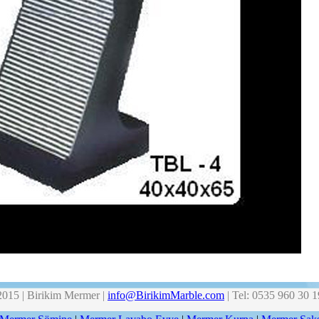
5 | Birikim Mermer |
info@BirikimMarble.com
| Tel: 0535 960 30 1