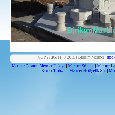
COPYRIGHT © 2015 | Birikim Mermer |
info
Mermer Çeşme
|
Mermer Fıskiye
|
Mermer Şömine
|
Mermer La
Kemer Trabzan
|
Mermer Hediyelik Süs
|
Mer