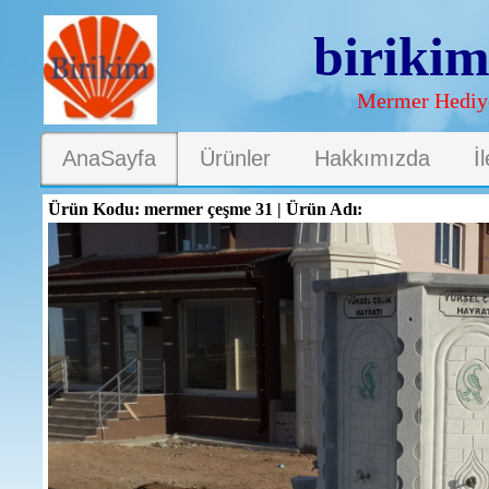
biriki
Mermer Hediye
AnaSayfa
Ürünler
Hakkımızda
İ
Ürün Kodu: mermer çeşme 31 | Ürün Adı: